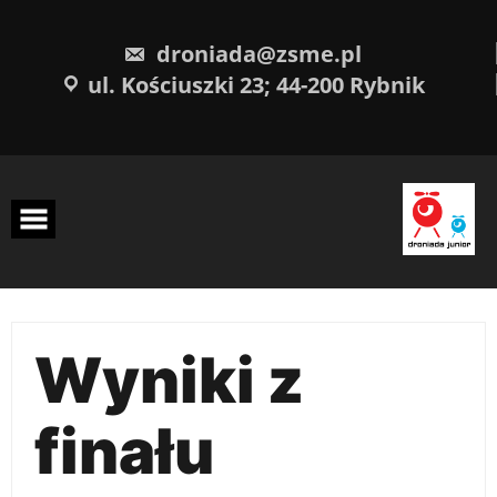
Skip
treści
to
content
droniada@zsme.pl
ul. Kościuszki 23; 44-200 Rybnik
Wyniki z
finału