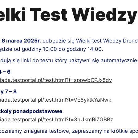
lki Test Wiedz
k
6 marca 2025r.
odbędzie się Wielki test Wiedzy Dronow
dzie od godziny 10:00 do godziny 14:00.
dują się linki do testu który uaktywni się automatycznie
4 – 6
niada.testportal.pl/test.html?t=sppwbCPJx5dv
y 7 – 8
niada.testportal.pl/test.html?t=VE6yktkYaNwk
szkoly ponadpodstawowe
niada.testportal.pl/test.html?t=3hUkmRiZGBBz
czniemy zmagania testowe, zapraszamy na krótkie spot