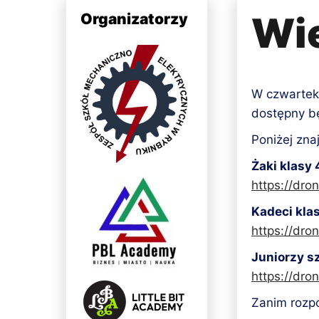
Wie
Organizatorzy
W czwarte
dostępny bę
Poniżej znaj
Żaki klasy 
https://dro
Kadeci klas
https://dro
Juniorzy 
https://dro
Zanim rozpo