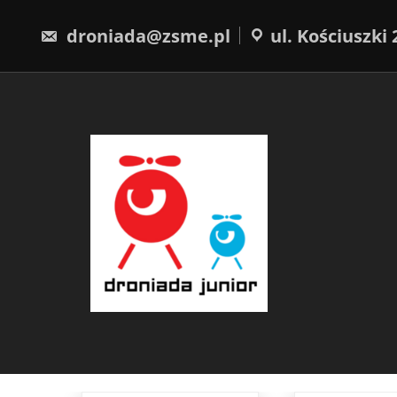
Skip
treści
to
droniada@zsme.pl
ul. Kościuszki 
content