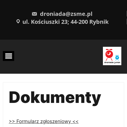
Skip
treści
to
content
droniada@zsme.pl
ul. Kościuszki 23; 44-200 Rybnik
Dokumenty
>> Formularz zgłoszeniowy <<